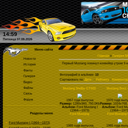
Кто угадал количество круго
14:59
Пятница 07.08.2026
Меню сайта
Главная
»
Галерея M
Новости
Первый Mustang покинул конвейер утром 9 ма
История
Факты
Фотографий в альбоме
:
10
Галерея
Сортировать по
:
Дате
·
Рейтингу
·
Коммента
Видео
Файлы
Mustang Shelby GT500
Mustang Boss 
Связь
Форум
1967 года выпуска
1970 года вып
Размер:
1280x960, 750.0Kb
Размер:
1024x768,
Альбом:
Ford Mustang I
Альбом:
Ford Mu
(1964—1973)
(1964—1973
Разделы меню
Ford Mustang
Ford Mustang
Ford Mustang I (1964—1973)
1965 года выпуска
1965 года вып