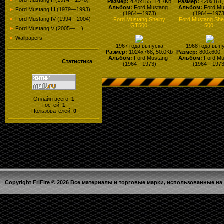
Ford Mustang II (1974—1978)
Размер:
420x155, 14.7Kb
Размер:
420x161,
Альбом:
Ford Mustang I
Альбом:
Ford Mu
Ford Mustang III (1979—1993)
(1964—1973)
(1964—1973
Ford Mustang IV (1994—2004)
Ford Mustang Shelby
Ford Mustang She
GT500
500
Ford Mustang V (2005—....)
Wallpapers
1967 года выпуска
1968 года вып
Размер:
1024x768, 50.0Kb
Размер:
800x600, 
Альбом:
Ford Mustang I
Альбом:
Ford Mu
Статистика
(1964—1973)
(1964—1973
Онлайн всего:
1
Гостей:
1
Пользователей:
0
Copyright FriFire © 2026 Все материалы и торговые марки, использованные на