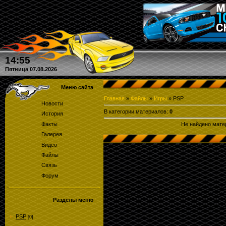
Кто угадал количество круго
14:55
Пятница 07.08.2026
Меню сайта
Главная
»
Файлы
»
Игры
» PSP
Новости
В категории материалов
:
0
История
Факты
Не найдено мате
Галерея
Видео
Файлы
Связь
Форум
Разделы меню
PSP
[0]