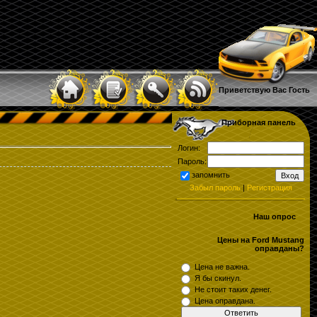
Приветствую Вас
Гость
Приборная панель
Логин:
Пароль:
запомнить
Забыл пароль
|
Регистрация
Наш опрос
Цены на Ford Mustang
оправданы?
Цена не важна.
Я бы скинул.
Не стоит таких денег.
Цена оправдана.