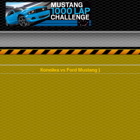
Кто угадал количество кругов? Все на форум...
Копейка vs Ford Mustang )