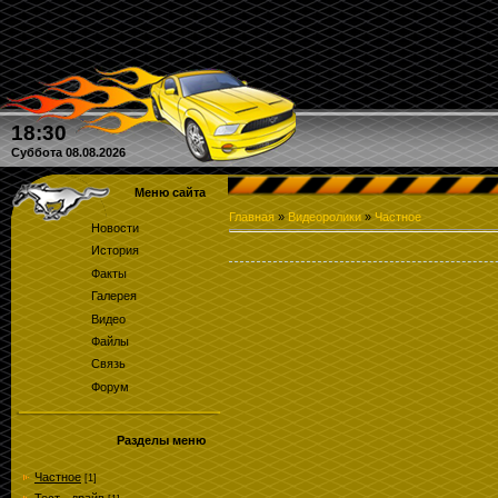
18:30
Суббота 08.08.2026
Меню сайта
Главная
»
Видеоролики
»
Частное
Новости
История
Факты
Галерея
Видео
Файлы
Связь
Форум
Разделы меню
Частное
[1]