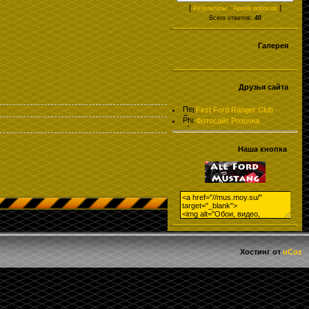
[
·
]
Результаты
Архив опросов
Всего ответов:
40
Галерея
Друзья сайта
First Ford Ranger Club
Фотосайт Розочка
Наша кнопка
Хостинг от
uCoz