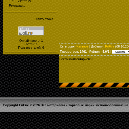
Тест - драйв
[1]
Реклама
[1]
Статистика
Онлайн всего:
1
Гостей:
1
Категория
:
Частное
|
Добавил
:
FriFire
(08.10.20
Пользователей:
0
Просмотров
:
1461
|
Рейтинг
:
5.0
/
1
|
Всего комментариев
:
0
Copyright FriFire © 2026 Все материалы и торговые марки, использованные на