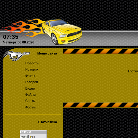
07:35
Четверг 06.08.2026
Меню сайта
Новости
История
Гостя
Факты
Галерея
Видео
Файлы
Связь
Форум
Статистика