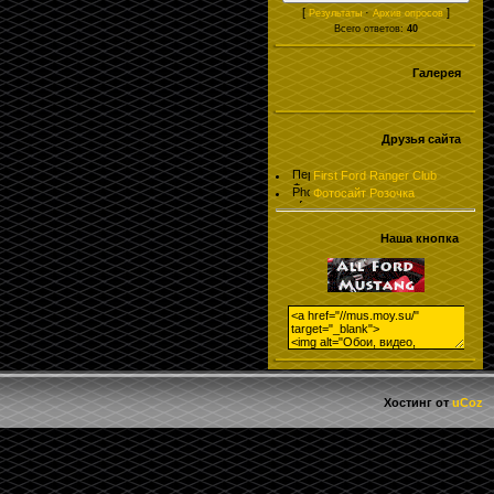
[
·
]
Результаты
Архив опросов
Всего ответов:
40
Галерея
Друзья сайта
First Ford Ranger Club
Фотосайт Розочка
Наша кнопка
Хостинг от
uCoz