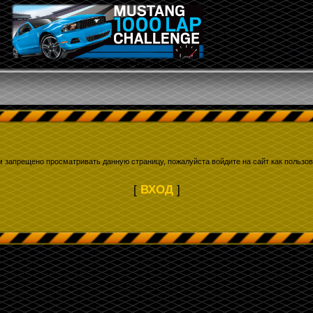
Кто угадал количество кругов? Все на форум...
м запрещено просматривать данную страницу, пожалуйста войдите на сайт как пользов
[
ВХОД
]