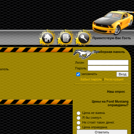
Приветствую Вас
Гость
Приборная панель
Логин:
Пароль:
атель.
запомнить
Забыл пароль
|
Регистрация
Наш опрос
Цены на Ford Mustang
оправданы?
Цена не важна.
Я бы скинул.
Не стоит таких денег.
Цена оправдана.