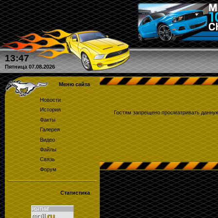
Кто угадал количество круго
13:47
Пятница 07.08.2026
Меню сайта
Новости
История
Гостям запрещено просматривать данную 
Факты
Галерея
Видео
Файлы
Связь
Форум
Статистика