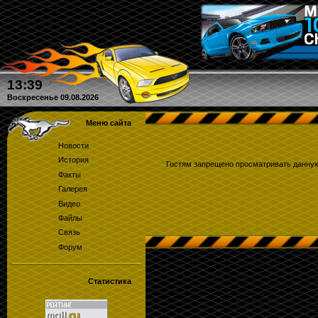
Кто угадал количество круго
13:39
Воскресенье 09.08.2026
Меню сайта
Новости
История
Гостям запрещено просматривать данную 
Факты
Галерея
Видео
Файлы
Связь
Форум
Статистика