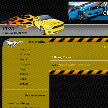
Кто угадал количество круго
17:31
Пятница 07.08.2026
Меню сайта
Гл
Новости
История
18 Июля, Среда
Факты
Галерея
21:59
Новый раздел - Факты
(0)
Видео
Файлы
Связь
Форум
Разделы меню
Новости сайта
[1]