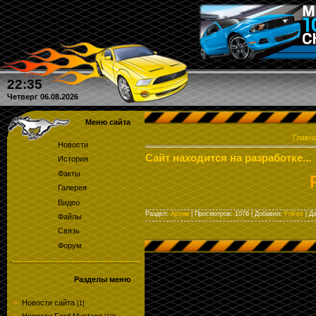
Кто угадал количество круго
22:35
Четверг 06.08.2026
Меню сайта
Главн
Новости
Сайт находится на разработке...
История
Факты
Галерея
Видео
Раздел:
Архив
| Просмотров: 1076 | Добавил:
FriFire
| Д
Файлы
Связь
Форум
Разделы меню
Новости сайта
[1]