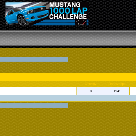
Кто угадал количество кругов? Все на форум...
Ответы
Просмотры
0
1941