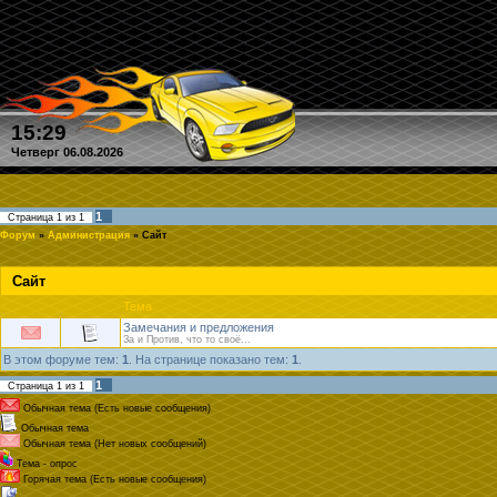
15:29
Четверг 06.08.2026
1
Страница
1
из
1
Форум
»
Администрация
»
Сайт
Сайт
Тема
Замечания и предложения
За и Против, что то своё...
В этом форуме тем:
1
. На странице показано тем:
1
.
1
Страница
1
из
1
Обычная тема (Есть новые сообщения)
Обычная тема
Обычная тема (Нет новых сообщений)
Тема - опрос
Горячая тема (Есть новые сообщения)