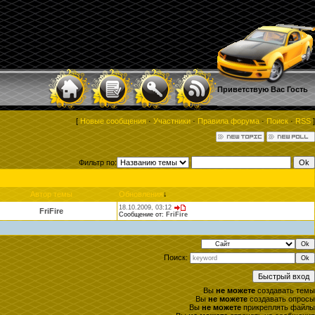
Приветствую Вас
Гость
[
Новые сообщения
·
Участники
·
Правила форума
·
Поиск
·
RSS
]
Фильтр по:
Автор темы
Обновления
↓
18.10.2009, 03:12
FriFire
Сообщение от:
FriFire
Поиск:
Вы
не можете
создавать темы
Вы
не можете
создавать опросы
Вы
не можете
прикреплять файлы