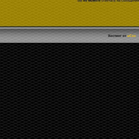
Вы
не можете
отвечать на сообщения
Хостинг от
uCoz